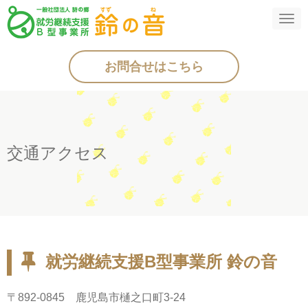
N
a
お問合せはこちら
v
i
g
a
交通アクセス
t
i
o
n
就労継続支援B型事業所 鈴の音
〒892-0845 鹿児島市樋之口町3-24