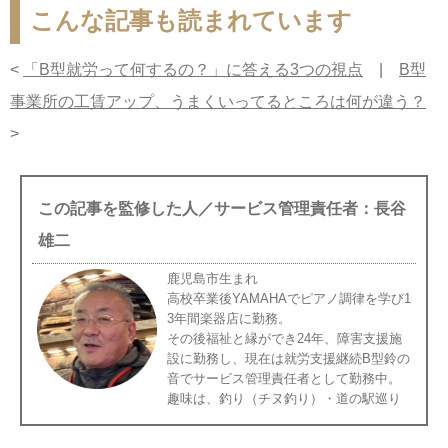
こんな記事も読まれています
<
「B型就労って何するの？」に答える3つの視点
|
B型
事業所の工賃アップ、うまくいってるところは何が違う？
>
この記事を監修した人／サービス管理責任者：長谷
雄二
鹿児島市生まれ
高校卒業後YAMAHAでピアノ調律を学び1
3年間楽器店に勤務。
その後福祉と縁ができ24年、障害支援施
設に勤務し、現在は就労支援継続B型鈴の
音でサービス管理責任者として勤務中。
趣味は、釣り（チヌ釣り）・道の駅巡り