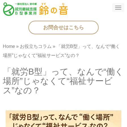
N
a
お問合せはこちら
v
i
g
Home
»
お役立ちコラム
»
「就労B型」って、なんで“働く
a
場所”じゃなくて“福祉サービス”なの？
t
「就労B型」って、なんで“働く
i
場所”じゃなくて“福祉サービ
o
ス”なの？
n