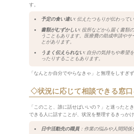
す。
予定の食い違い
: 伝えたつもりが伝わっ
書類がむずかしい
: 役所などから届く書
うこともあります。医療費の助成申請やサ
とがあります。
うまく伝えられない
: 自分の気持ちや希
ったりすることもあります。
「なんとか自分でやらなきゃ」と無理をしすぎ
◇
状況に応じて相談できる窓口
「このこと、誰に話せばいいの？」と迷ったと
できる人に話すことが、状況を整理するきっか
日中活動先の職員
：作業の悩みや人間関係