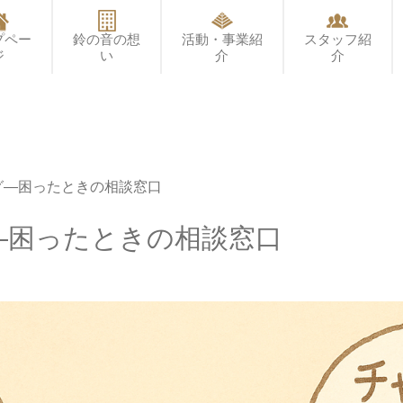
プペー
鈴の音の想
活動・事業紹
スタッフ紹
ジ
い
介
介
グ―困ったときの相談窓口
―困ったときの相談窓口