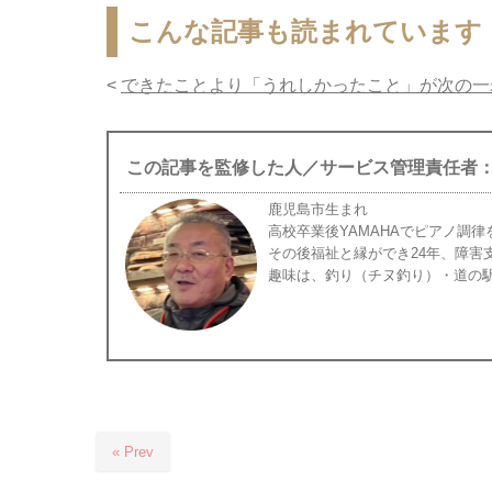
こんな記事も読まれています
<
できたことより「うれしかったこと」が次の一
この記事を監修した人／サービス管理責任者：
鹿児島市生まれ
高校卒業後YAMAHAでピアノ調律
その後福祉と縁ができ24年、障害
趣味は、釣り（チヌ釣り）・道の
« Prev