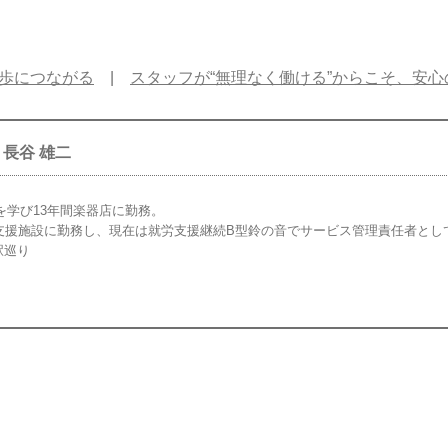
歩につながる
|
スタッフが“無理なく働ける”からこそ、安
長谷 雄二
を学び13年間楽器店に勤務。
支援施設に勤務し、現在は就労支援継続B型鈴の音でサービス管理責任者とし
駅巡り