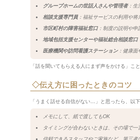
グループホームの世話人さんや管理者
：生
相談支援専門員
：福祉サービスの利用や将
市区町村の障害福祉窓口
：制度の説明や申
地域包括支援センターや福祉総合相談窓口
医療機関や訪問看護ステーション
：健康面
「話を聞いてもらえる人にまず声をかける」こ
◇
伝え方に困ったときのコツ
「うまく話せる自信がない…」と思ったら、以
メモにして、紙で渡してもOK
タイミングが合わないときは、その場で一
信頼できるスタッフやご家族など、第三者